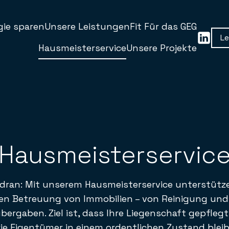
gie sparen
Unsere Leistungen
Fit Für das GEG
Le
Hausmeisterservice
Unsere Projekte
Hausmeisterservic
ah dran: Mit unserem Hausmeisterservice unterstüt
en Betreuung von Immobilien – von Reinigung und 
gaben. Ziel ist, dass Ihre Liegenschaft gepflegt
ie Eigentümer in einem ordentlichen Zustand bleib